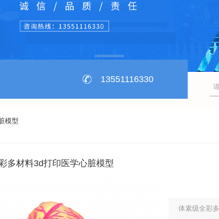
13551116330
脏模型
彩多材料3d打印医学心脏模型
体素级全彩多