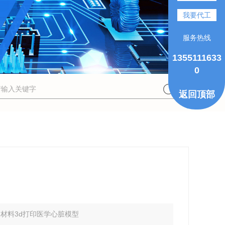
我要代工
服务热线
1355111633
0
返回顶部
材料3d打印医学心脏模型